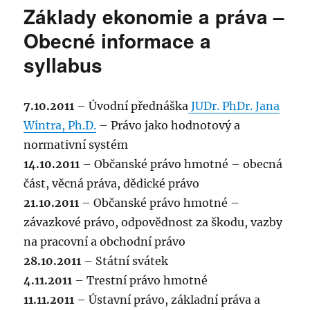
názvem
Základy ekonomie a práva –
Základy
ekonomie
Obecné informace a
a
syllabus
práva
14.10.2011
7.10.2011
– Úvodní přednáška
JUDr. PhDr. Jana
Wintra, Ph.D.
– Právo jako hodnotový a
normativní systém
14.10.2011
– Občanské právo hmotné – obecná
část, věcná práva, dědické právo
21.10.2011
– Občanské právo hmotné –
závazkové právo, odpovědnost za škodu, vazby
na pracovní a obchodní právo
28.10.2011
– Státní svátek
4.11.2011
– Trestní právo hmotné
11.11.2011
– Ústavní právo, základní práva a