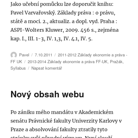
Jako učební pomůcku lze doporučit knihu:
Pavel Varvařovský. Základy práva : o právu,
státě a moci. 2., aktualiz. a dopl. vyd. Praha :
ASPI-Wolters Kluwer, 2009. 456 s., zejména
kap. I., III. 1-3, IV. 1,3, IV. 4.1, IV. 5.
Autor:
Publikováno:
Rubriky:
Pavel
7.10.2011
2011-2012 Základy ekonomie a práva -
Štítky:
FF UK
2013-2014 Základy ekonomie a práva FF-UK
,
Pražák
,
pro
Syllabus
Napsat komentář
text
s
názvem
Nový obsah webu
Základy
ekonomie
a
Po zániku mého mandátu v Akademickém
práva
–
senátu Právnické fakulty Univerzity Karlovy v
Obecné
Praze a absolvování fakulty ztratily tyto
informace