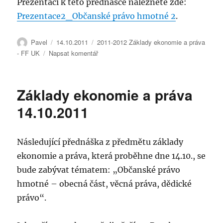
Prezentaci k této přednášce naleznete zde:
Prezentace2_Občanské právo hmotné 2
.
Autor:
Publikováno:
Rubriky:
Pavel
14.10.2011
2011-2012 Základy ekonomie a práva
pro
- FF UK
Napsat komentář
text
s
názvem
Základy ekonomie a práva
Základy
ekonomie
14.10.2011
a
práva
21.10.2011
Následující přednáška z předmětu základy
ekonomie a práva, která proběhne dne 14.10., se
bude zabývat tématem: „Občanské právo
hmotné – obecná část, věcná práva, dědické
právo“.