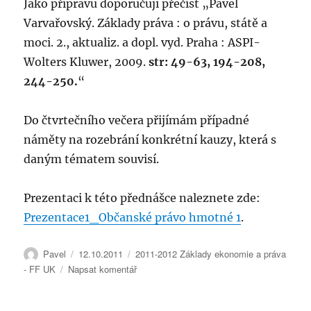
Jako přípravu doporučuji přečíst „Pavel
Varvařovský. Základy práva : o právu, státě a
moci. 2., aktualiz. a dopl. vyd. Praha : ASPI-
Wolters Kluwer, 2009.
str: 49-63, 194-208,
244-250.
“
Do čtvrtečního večera přijímám případné
náměty na rozebrání konkrétní kauzy, která s
daným tématem souvisí.
Prezentaci k této přednášce naleznete zde:
Prezentace1_Občanské právo hmotné 1
.
Autor:
Publikováno:
Rubriky:
Pavel
12.10.2011
2011-2012 Základy ekonomie a práva
pro
- FF UK
Napsat komentář
text
s