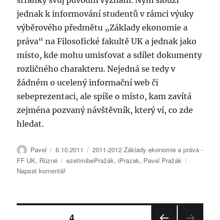
stránky svůj původní význam. Nyní slouží
a
syllabus
jednak k informování studentů v rámci výuky
výběrového předmětu „Základy ekonomie a
práva“ na Filosofické fakultě UK a jednak jako
místo, kde mohu umisťovat a sdílet dokumenty
rozličného charakteru. Nejedná se tedy v
žádném o ucelený informační web či
sebeprezentaci, ale spíše o místo, kam zavítá
zejména pozvaný návštěvník, který ví, co zde
hledat.
Autor:
Publikováno:
Rubriky:
Pavel
6.10.2011
2011-2012 Základy ekonomie a práva -
Štítky:
FF UK
,
Různé
ezetimibePražák
,
iPrazak
,
Pavel Pražák
pro
Napsat komentář
text
s
názvem
Stránkování
Nový
STRÁNKA:
4